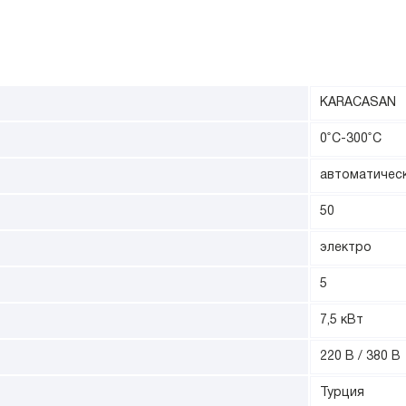
KARACASAN
0˚С-300˚С
автоматичес
50
электро
5
7,5 кВт
220 В / 380 В
Турция