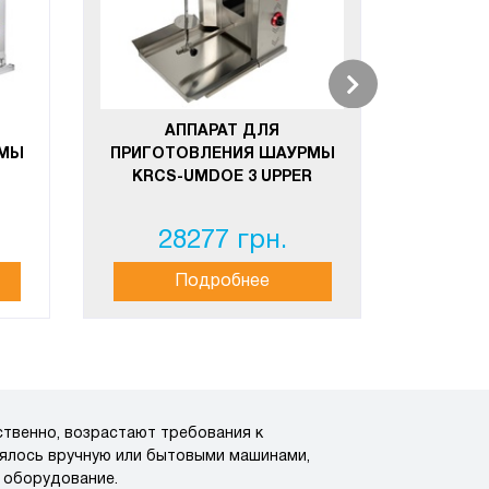
А
ПРИГОТ
KRCS
АППАРАТ ДЛЯ
РМЫ
ПРИГОТОВЛЕНИЯ ШАУРМЫ
KRCS-UMDOE 3 UPPER
28277 грн.
3
Подробнее
твенно, возрастают требования к
нялось вручную или бытовыми машинами,
 оборудование.