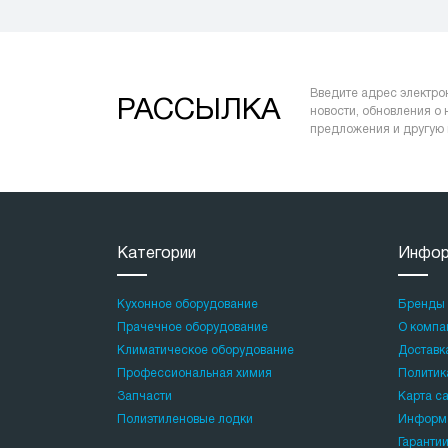
Введите адрес электро
РАССЫЛКА
новости, обновления о
предложения и другую
Категории
Инфор
Кухонное оборудование
Бренды
Прачечное оборудование
О компа
Климатическое оборудование
Доставка
Профессиональная химия
Политик
Запчасти
Карта с
Полиэтиленовые лодки
Информа
Гаранти