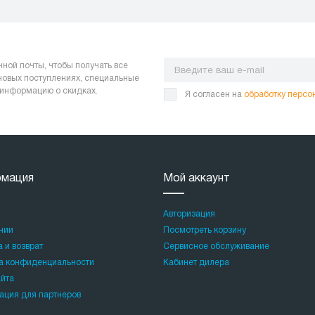
нной почты, чтобы получать все
 новых поступлениях, специальные
 информацию о скидках.
Я согласен на
обработку персо
мация
Мой аккаунт
Авторизация
нии
Посмотреть корзину
 и возврат
Сервисное обслуживание
а конфиденциальности
Кабинет дилера
айта
ция для партнеров
и