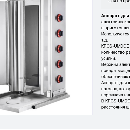
Снят с пр
Аппарат для
электрическо
в приготовле
Используется 
т.д.
KRCS-UMDOE 5
количество ра
усилий.
Верхний элек
повара, мощн
обеспечивают
Аппарат для 
нагрева, кот
переключател
В KRCS-UMDOE
расстояния ш