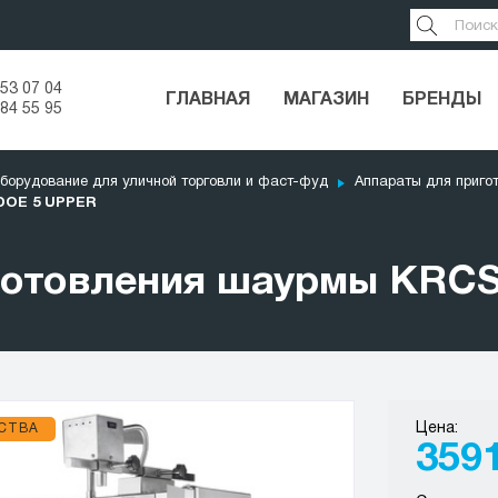
53 07 04
ГЛАВНАЯ
МАГАЗИН
БРЕНДЫ
84 55 95
борудование для уличной торговли и фаст-фуд
Аппараты для приго
DOE 5 UPPER
иготовления шаурмы KRC
Цена:
СТВА
359