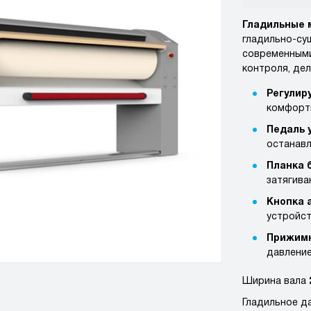
Гладильные
гладильно-су
современными
контроля, де
Регулир
комфорт
Педаль 
останавл
Планка 
затягива
Кнопка 
устройст
Прижимн
давление
Ширина вала
Гладильное д