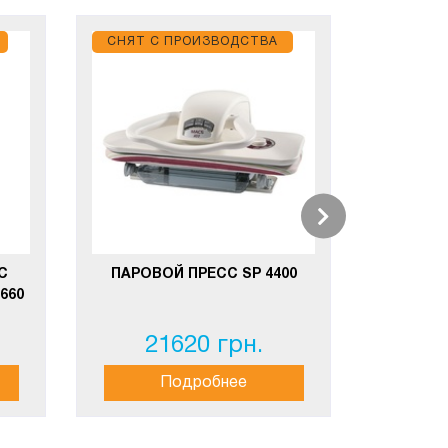
СНЯТ С ПРОИЗВОДСТВА
СНЯТ С
ПРОФ
ПАРО
СИС
С
ПАРОВОЙ ПРЕСС SP 4400
660
21620 грн.
2
Подробнее