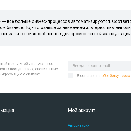
 — все больше бизнес-процессов автоматизируются. Соответс
ом бизнесе. То, что раньше за неимением альтернативы выпол
, специально приспособленное для промышленной эксплуатации
нной почты, чтобы получать все
 новых поступлениях, специальные
 информацию о скидках.
Я согласен на
обработку персо
мация
Мой аккаунт
Авторизация