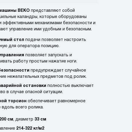
 машины BEKO
представляют собой
шильные каландры, которые оборудованы
 эффективными механизмами безопасности и
лают управление ими удобным и безопасным.
уемый стол
подачи позволяет настроить
ную для оператора позицию.
управления
позволяет запускать и
ивать работу простым нажатие ноги.
безопасности
предупреждает случайное
ние нежелательных предметов под ролик.
аварийной остановки
полностью выключает
во в случае опасной ситуации.
ой торсион
обеспечивает равномерное
 вдоль всего ролика.
200 см
, диаметр
33 см
авление
214-322 кг/м2