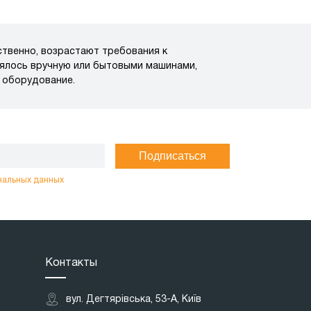
твенно, возрастают требования к
нялось вручную или бытовыми машинами,
 оборудование.
Подписаться
нальных данных
Контакты
вул. Дегтярівська, 53-А, Київ