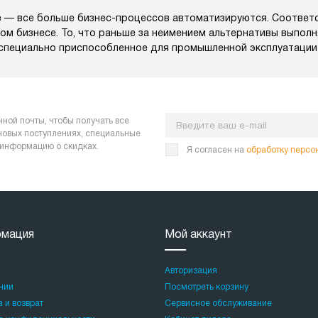
 — все больше бизнес-процессов автоматизируются. Соответс
ом бизнесе. То, что раньше за неимением альтернативы выпол
, специально приспособленное для промышленной эксплуатации
нной почты, чтобы получать все
 новых поступлениях, специальные
 информацию о скидках.
Я согласен на
обработку персо
мация
Мой аккаунт
Авторизация
нии
Посмотреть корзину
 и возврат
Сервисное обслуживание