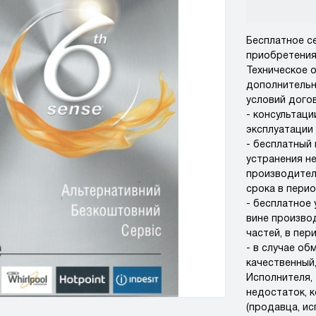
Бесплатное с
приобретения
Техническое 
дополнительн
условий дого
- консультац
эксплуатации
- бесплатный
устранения н
производител
срока в пери
- бесплатное 
вине произво
частей, в пер
- в случае об
качественный
Исполнителя,
недостаток, 
(продавца, ис