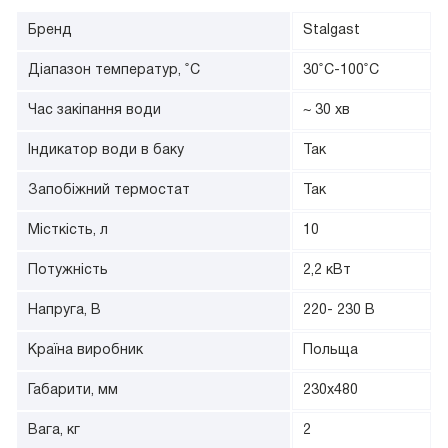
Бренд
Stalgast
Діапазон температур, ˚С
30˚С-100˚С
Час закіпання води
~ 30 хв
Індикатор води в баку
Так
Запобіжний термостат
Так
Місткість, л
10
Потужність
2,2 кВт
Напруга, В
220- 230 В
Країна виробник
Польща
Габарити, мм
230х480
Вага, кг
2