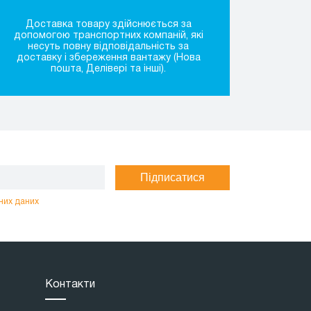
Доставка товару здійснюється за
допомогою транспортних компаній, які
несуть повну відповідальність за
доставку і збереження вантажу (Нова
пошта, Делівері та інші).
Підписатися
них даних
Контакти