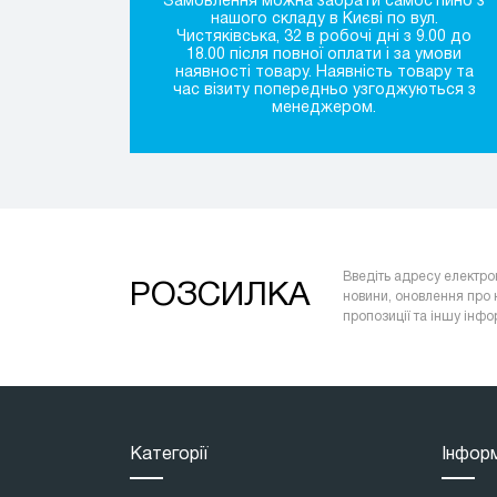
Замовлення можна забрати самостійно з
нашого складу в Києві по вул.
Чистяківська, 32 в робочі дні з 9.00 до
18.00 після повної оплати і за умови
наявності товару. Наявність товару та
час візиту попередньо узгоджуються з
менеджером.
Введіть адресу електро
РОЗСИЛКА
новини, оновлення про 
пропозиції та іншу інф
Категорії
Інфор