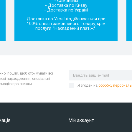
- Самовивіз
- Доставка по Києву
- Доставка по Україні
Доставка по Україні здійснюється при
100% оплаті замовленого товару, крім
послуги "Накладений платіж".
нної пошти, щоб отримувати всі
нові надходження, спеціальні
ормацію про знижки.
Я згоден на
обробку персональ
мація
Мій аккаунт