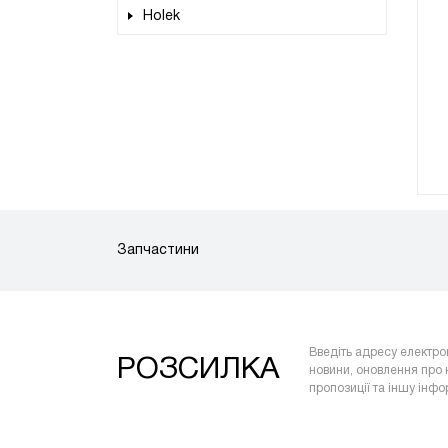
Holek
Запчастини
Введіть адресу електро
РОЗСИЛКА
новини, оновлення про 
пропозиції та іншу інф