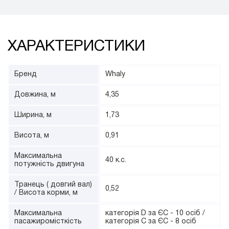
ХАРАКТЕРИСТИКИ
Бренд
Whaly
Довжина, м
4,35
Ширина, м
1,73
Висота, м
0,91
Максимальна
40 к.с.
потужність двигуна
Транець ( довгий вал)
0,52
/ Висота корми, м
Максимальна
категорія D за ЄС - 10 осіб /
пасажиромісткість
категорія С за ЄС - 8 осіб