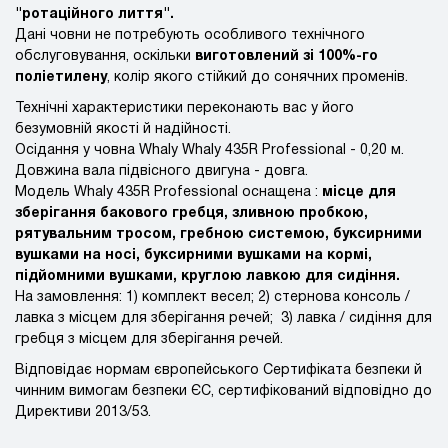
"ротаційного лиття".
Дані човни не потребують особливого технічного
обслуговування, оскільки
виготовлений зі 100%-го
поліетилену
, колір якого стійкий до сонячних променів.
Технічні характеристики переконають вас у його
безумовній якості й надійності.
Осідання у човна Whaly Whaly 435R Professional - 0,20 м.
Довжина вала підвісного двигуна - довга.
Модель Whaly 435R Professional оснащена :
місце для
зберігання бакового гребця, зливною пробкою,
рятувальним тросом, гребною системою, буксирними
вушками на носі, буксирними вушками на кормі,
підйомними вушками, круглою лавкою для сидіння.
На замовлення: 1) комплект весел; 2) стернова консоль /
лавка з місцем для зберігання речей; 3) лавка / сидіння для
гребця з місцем для зберігання речей.
Відповідає нормам європейського Сертифіката безпеки й
чинним вимогам безпеки ЄС, сертифікований відповідно до
Директиви 2013/53.