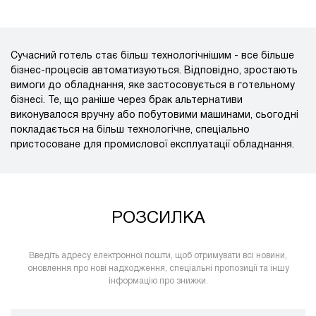
Сучасний готель стає більш технологічнішим - все більше
бізнес-процесів автоматизуються. Відповідно, зростають
вимоги до обладнання, яке застосовується в готельному
бізнесі. Те, що раніше через брак альтернативи
виконувалося вручну або побутовими машинами, сьогодні
покладається на більш технологічне, спеціально
пристосоване для промислової експлуатації обладнання.
РОЗСИЛКА
Введіть адресу електронної пошти, щоб отримувати всі новини,
оновлення про нові надходження, спеціальні пропозиції та іншу
інформацію про знижки.