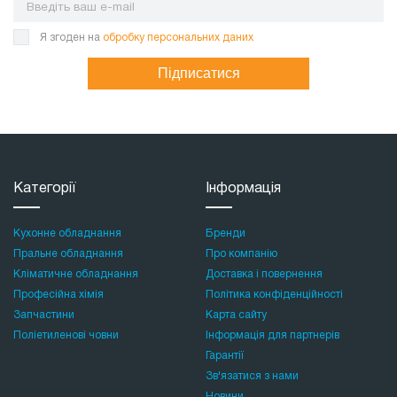
Я згоден на
обробку персональних даних
Підписатися
Категорії
Інформація
Кухонне обладнання
Бренди
Пральне обладнання
Про компанію
Кліматичне обладнання
Доставка і повернення
Професійна хімія
Політика конфіденційності
Запчастини
Карта сайту
Поліетиленові човни
Інформація для партнерів
Гарантії
Зв'язатися з нами
Новини