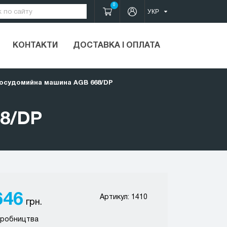
0
КОНТАКТИ
ДОСТАВКА І ОПЛАТА
осудомийна машина AGB 668/DP
8/DP
646
Артикул: 1410
грн.
иробництва