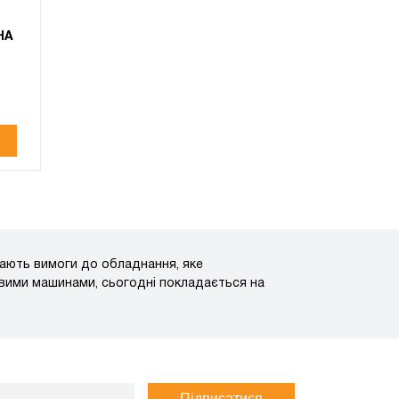
НА
тають вимоги до обладнання, яке
овими машинами, сьогодні покладається на
Підписатися