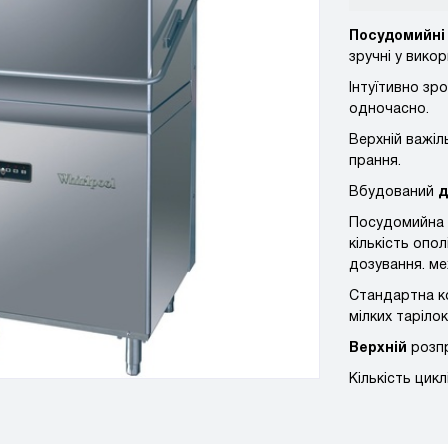
Посудомийні
зручні у викор
Інтуїтивно зр
одночасно.
Верхній важіл
прання.
Вбудований
д
Посудомийна 
кількість опол
дозування. ме
Стандартна к
мілких таріло
Верхній
розп
Кількість цикл