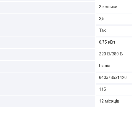
3 кошики
3,5
Так
6,75 кВт
220 В/380 В
Італія
640х735х1420
115
12 місяців