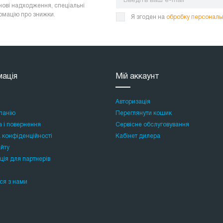
нові надходження, спеціальні
ормацію про знижки.
Я згоден на
обробку персональ
мація
Мій аккаунт
Авторизація
панію
Переглянути кошик
а і повернення
Сервісне обслуговування
 конфіденційності
Кабінет дилера
айту
ція для партнерів
ся з нами