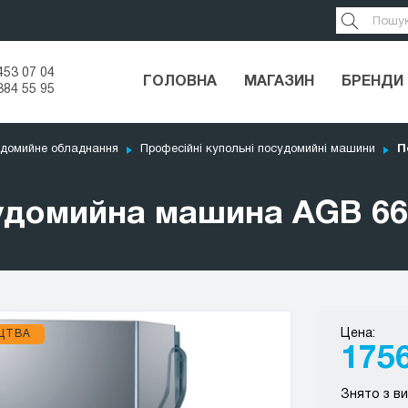
453 07 04
ГОЛОВНА
МАГАЗИН
БРЕНДИ
384 55 95
домийне обладнання
Професійні купольні посудомийні машини
П
удомийна машина AGB 66
Цена:
ЦТВА
175
Знято з в