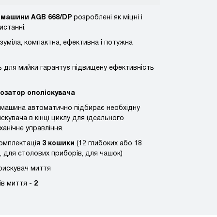
 машини AGB 668/DP
розроблені як міцні і
истанні.
озуміла, компактна, ефективна і потужна
ь для мийки гарантує підвищену ефективність
озатор ополіскувача
машина автоматично підбирає необхідну
іскувача в кінці циклу для ідеального
ханічне управління.
омплектація
3 кошики
(12 глибоких або 18
к, для столових приборів, для чашок)
рискувач миття
ів миття -
2