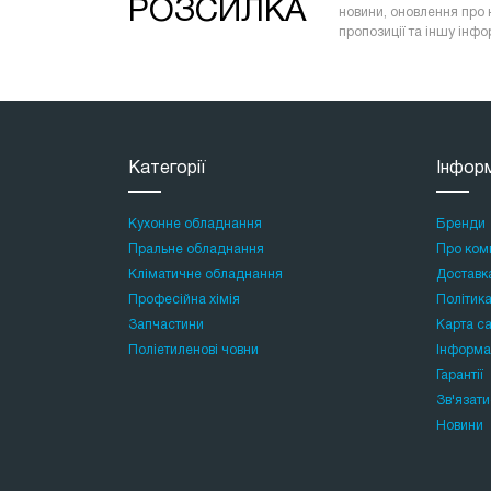
РОЗСИЛКА
новини, оновлення про 
пропозиції та іншу інф
Категорії
Інфор
Кухонне обладнання
Бренди
Пральне обладнання
Про ком
Кліматичне обладнання
Доставк
Професійна хімія
Політика
Запчастини
Карта с
Поліетиленові човни
Інформа
Гарантії
Зв'язати
Новини