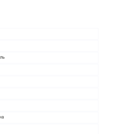
ль
на