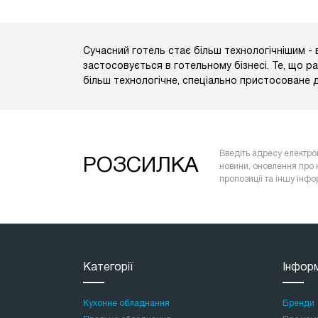
Сучасний готель стає більш технологічнішим -
застосовується в готельному бізнесі. Те, що 
більш технологічне, спеціально пристосоване 
Введіть адресу електро
РОЗСИЛКА
новини, оновлення про 
пропозиції та іншу інф
Категорії
Інфор
Кухонне обладнання
Бренди