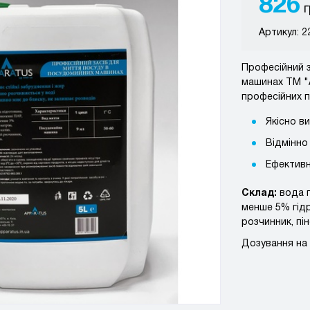
826
г
Артикул: 2
Професійний 
машинах ТМ "
професійних 
Якісно ви
Відмінно
Ефективн
Склад:
вода п
менше 5% гідр
розчинник, пін
Дозування на 