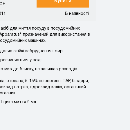
Купити
рн.
211
В наявності
засіб для миття посуду в посудомийних
Apparatus" призначений для використання в
посудомийних машинах.
даляє стійкі забруднення і жир.
 розчиняється у воді.
о миє до блиску, не залишає розводів.
ідготована, 5-15% неіоногенні ПАР, білдери,
оксид натрію, гідроксид калію, органічний
огасник.
1 цикл миття 9 мл.