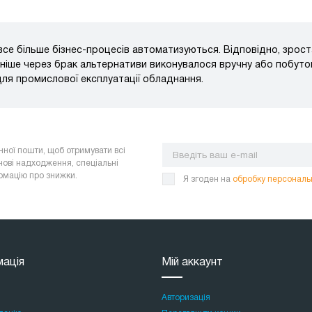
 все більше бізнес-процесів автоматизуються. Відповідно, зрос
раніше через брак альтернативи виконувалося вручну або побут
для промислової експлуатації обладнання.
нної пошти, щоб отримувати всі
нові надходження, спеціальні
ормацію про знижки.
Я згоден на
обробку персональ
мація
Мій аккаунт
Авторизація