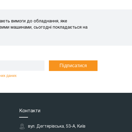
тають вимоги до обладнання, яке
овими машинами, сьогодні покладається на
Підписатися
них даних
Контакти
вул. Дегтярівська, 53-А, Київ