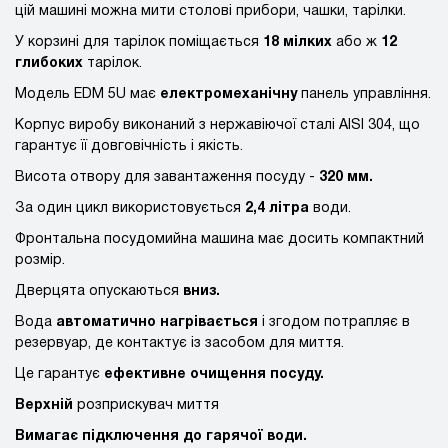
цій машині можна мити столові прибори, чашки, тарілки.
У корзині для тарілок поміщається
18 мілких
або ж
12
глибоких
тарілок.
Модель EDM 5U має
електромеханічну
панель управління.
Корпус виробу виконаний з нержавіючої сталі AISI 304, що
гарантує її довговічність і якість.
Висота отвору для завантаження посуду -
320 мм.
За один цикл використовується
2,4 літра
води.
Фронтальна посудомийна машина має досить компактний
розмір.
Дверцята опускаються
вниз.
Вода
автоматично нагрівається
і згодом потрапляє в
резервуар, де контактує із засобом для миття.
Це гарантує
ефективне очищення посуду.
Верхній
розприскувач миття
Вимагає підключення до гарячої води.