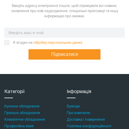
Введіть адресу електронної пошти, щоб отримувати всі новини,
оновлення про нові надходження, спеціальні пропозиції та іншу
інформацію про знижки.
Я згоден на
обробку персональних даних
Підписатися
Категорії
Інформація
Кухонне обладнання
Бренди
Пральне обладнання
Про компанію
Кліматичне обладнання
Доставка і повернення
Професійна хімія
Політика конфіденційності