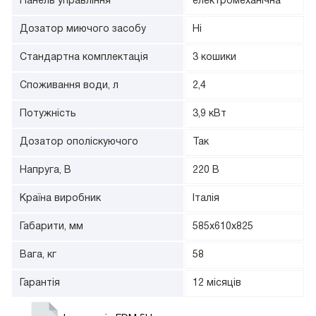
Панель управління
електромеханічна
Дозатор миючого засобу
Ні
Стандартна комплектація
3 кошики
Споживання води, л
2,4
Потужність
3,9 кВт
Дозатор ополіскуючого
Так
Напруга, В
220 В
Країна виробник
Італія
Габарити, мм
585х610х825
Вага, кг
58
Гарантія
12 місяців