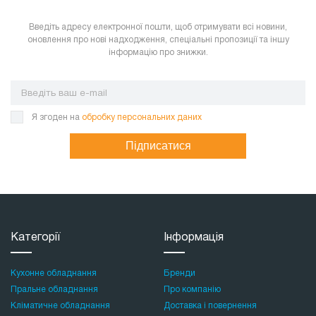
Введіть адресу електронної пошти, щоб отримувати всі новини,
оновлення про нові надходження, спеціальні пропозиції та іншу
інформацію про знижки.
Я згоден на
обробку персональних даних
Підписатися
Категорії
Інформація
Кухонне обладнання
Бренди
Пральне обладнання
Про компанію
Кліматичне обладнання
Доставка і повернення